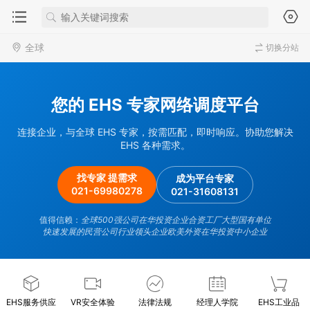
全球
切换分站
您的 EHS 专家网络调度平台
连接企业，与全球 EHS 专家，按需匹配，即时响应。协助您解决
EHS 各种需求。
找专家 提需求
成为平台专家
021-69980278
021-31608131
值得信赖：
全球500强公司在华投资企业
合资工厂
大型国有单位
快速发展的民营公司
行业领头企业
欧美外资在华投资中小企业
EHS服务供应
VR安全体验
法律法规
经理人学院
EHS工业品